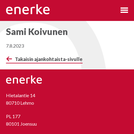
Hyppää
sisältöön
Sami Koivunen
7.8.2023
Takaisin ajankohtaista-sivulle
Hietalantie 14
80710 Lehmo
PL 177
80101 Joensuu