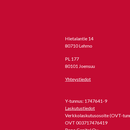
Hietalantie 14
80710 Lehmo
PL 177
80101 Joensuu
Yhteystiedot
Y-tunnus: 1747641-9
Laskutustiedot
Verkkolaskutusosoite (OVT-tunn
OVT 003717476419
Ropo Capital Oy