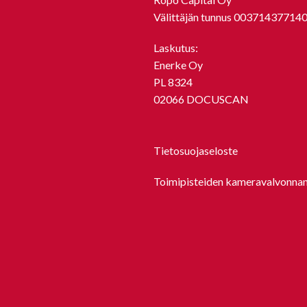
Välittäjän tunnus 00371437714
Laskutus:
Enerke Oy
PL 8324
02066 DOCUSCAN
Tietosuojaseloste
Toimipisteiden kameravalvonnan