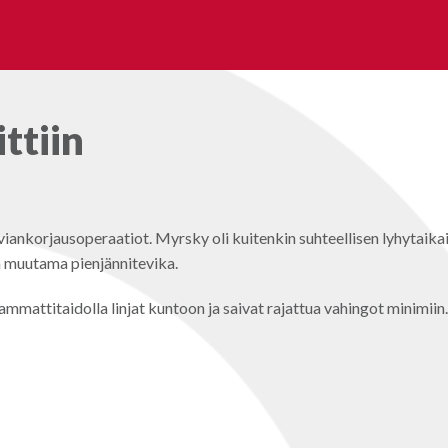
ttiin
viankorjausoperaatiot. Myrsky oli kuitenkin suhteellisen lyhytaikai
ää muutama pienjännitevika.
mmattitaidolla linjat kuntoon ja saivat rajattua vahingot minimiin.