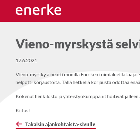
Hyppää
sisältöön
Vieno-myrskystä selvi
17.6.2021
Vieno-myrsky aiheutti monilla Enerken toimialueilla laajat 
helpotti korjaustöitä. Tällä hetkellä korjausta odottaa en
Kokenut henkilöstö ja yhteistyökumppanit hoitivat jälleen a
Kiitos!
Takaisin ajankohtaista-sivulle