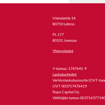
Hietalantie 14
80710 Lehmo
PL 177
80101 Joensuu
Yhteystiedot
Y-tunnus: 1747641-9
Laskutustiedot
Verkkolaskutusosoite (OVT-tunn
OVT 003717476419
Ropo Capital Oy
Välittäjän tunnus 00371437714