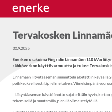
Hyppää
sisältöön
Tervakosken Linnamäe
30.9.2025
Enerken urakoima Fingridin Linnamäen 110 kV:n lii
sähköverkon käyttövarmuutta ja tukee Tervakoski O
Linnamäen liityntäaseman suunnittelu aloitettiin kevääll
poikkeuksellisesti läpi viime talven. Viimeisimpänä vuoross
– Liityntäaseman käyttöönotto sujui erittäin hyvin, kertoo
tekemisellä ja muutamilla, pienillä viimeistelytöillä.
Liityntäasema luovutetaan asiakkaalle marraskuun aikana.