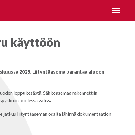
tu käyttöön
yskuussa 2025. Liityntäasema parantaa alueen
n vuoden loppukesästä. Sähköasemaa rakennettiin
 syyskuun puolessa välissä.
 jatkuu liityntäaseman osalta lähinnä dokumentaation