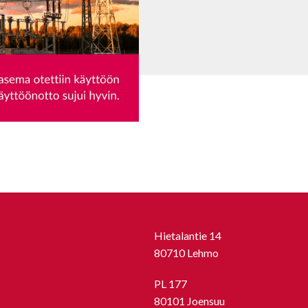
Hietalantie 14
80710 Lehmo
PL 177
80101 Joensuu