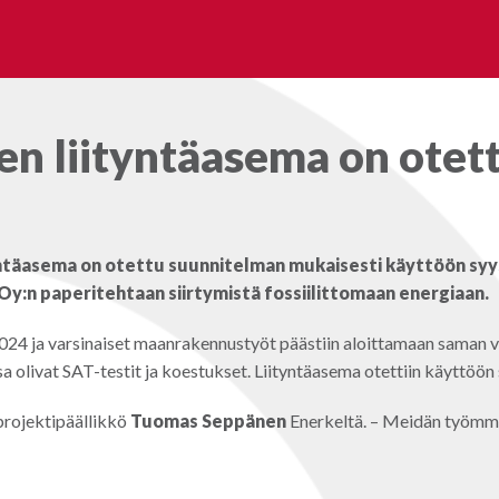
n liityntäasema on otet
tyntäasema on otettu suunnitelman mukaisesti käyttöön sy
y:n paperitehtaan siirtymistä fossiilittomaan energiaan.
ä 2024 ja varsinaiset maanrakennustyöt päästiin aloittamaan sama
a olivat SAT-testit ja koestukset. Liityntäasema otettiin käyttöön
 projektipäällikkö
Tuomas Seppänen
Enerkeltä. – Meidän työmme