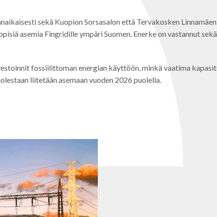
naikaisesti sekä Kuopion Sorsasalon että Tervakosken Linnamäen
pisiä asemia Fingridille ympäri Suomen. Enerke on vastannut sekä
vestoinnit fossiilittoman energian käyttöön, minkä vaatima kapasit
puolestaan liitetään asemaan vuoden 2026 puolella.