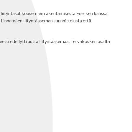
 liityntäsähköasemien rakentamisesta Enerken kanssa.
 Linnamäen liityntäaseman suunnittelusta että
eetti edellytti uutta liityntäasemaa. Tervakosken osalta