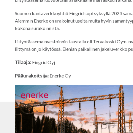
Suomen kantaverkkoyhtiö Fingrid sopi syksyllä 2023 sama
Aiemmin Enerke on urakoinut useita muita hyvin samantyyp
kokonaisurakoinnista.
Liityntäasemainvestoinnin taustalla oli Tervakoski Oy:n in
liittymä on jo käytössä. Elenian paikallinen jakeluverkko 
Tilaaja:
Fingrid Oyj
Pääurakoitsija:
Enerke Oy