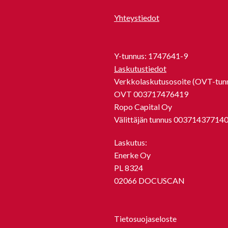
Yhteystiedot
Y-tunnus: 1747641-9
Laskutustiedot
Verkkolaskutusosoite (OVT-tunn
OVT 003717476419
Ropo Capital Oy
Välittäjän tunnus 00371437714
Laskutus:
Enerke Oy
PL 8324
02066 DOCUSCAN
Tietosuojaseloste