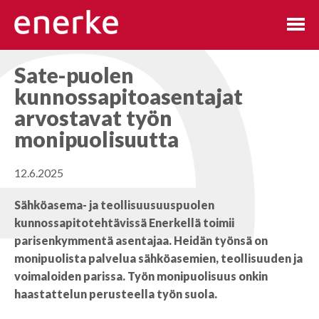
Hyppää
sisältöön
Sate-puolen
kunnossapitoasentajat
arvostavat työn
monipuolisuutta
12.6.2025
Sähköasema- ja teollisuusuuspuolen
kunnossapitotehtävissä Enerkellä toimii
parisenkymmentä asentajaa. Heidän työnsä on
monipuolista palvelua sähköasemien, teollisuuden ja
voimaloiden parissa. Työn monipuolisuus onkin
haastattelun perusteella työn suola.