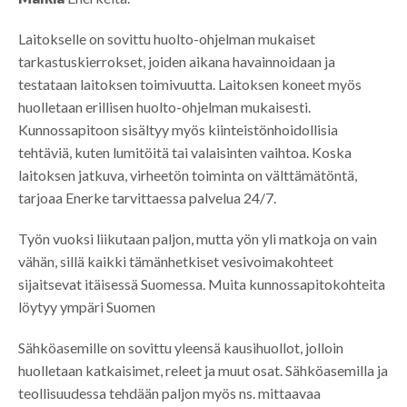
Laitokselle on sovittu huolto-ohjelman mukaiset
tarkastuskierrokset, joiden aikana havainnoidaan ja
testataan laitoksen toimivuutta. Laitoksen koneet myös
huolletaan erillisen huolto-ohjelman mukaisesti.
Kunnossapitoon sisältyy myös kiinteistönhoidollisia
tehtäviä, kuten lumitöitä tai valaisinten vaihtoa. Koska
laitoksen jatkuva, virheetön toiminta on välttämätöntä,
tarjoaa Enerke tarvittaessa palvelua 24/7.
Työn vuoksi liikutaan paljon, mutta yön yli matkoja on vain
vähän, sillä kaikki tämänhetkiset vesivoimakohteet
sijaitsevat itäisessä Suomessa. Muita kunnossapitokohteita
löytyy ympäri Suomen
Sähköasemille on sovittu yleensä kausihuollot, jolloin
huolletaan katkaisimet, releet ja muut osat. Sähköasemilla ja
teollisuudessa tehdään paljon myös ns. mittaavaa