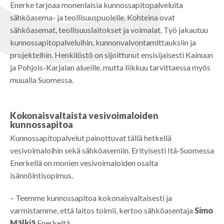
Enerke tarjoaa monenlaisia kunnossapitopalveluita
sähköasema- ja teollisuuspuolelle. Kohteina ovat
sähköasemat, teollisuuslaitokset ja voimalat. Työ jakautuu
kunnossapitopalveluihin, kunnonvalvontamittauksiin ja
projekteihin. Henkilöstö on sijoittunut ensisijaisesti Kainuun
ja Pohjois-Karjalan alueille, mutta liikkuu tarvittaessa myös
muualla Suomessa.
Kokonaisvaltaista vesivoimaloiden
kunnossapitoa
Kunnossapitopalvelut painottuvat tällä hetkellä
vesivoimaloihin sekä sähköasemiin. Erityisesti Itä-Suomessa
Enerkellä on monien vesivoimaloiden osalta
isännöintisopimus.
– Teemme kunnossapitoa kokonaisvaltaisesti ja
varmistamme, että laitos toimii, kertoo sähköasentaja
Simo
Mälkiä
Enerkeltä.