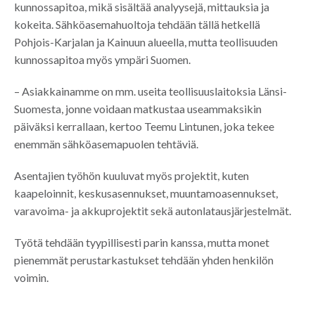
kunnossapitoa, mikä sisältää analyysejä, mittauksia ja
kokeita. Sähköasemahuoltoja tehdään tällä hetkellä
Pohjois-Karjalan ja Kainuun alueella, mutta teollisuuden
kunnossapitoa myös ympäri Suomen.
– Asiakkainamme on mm. useita teollisuuslaitoksia Länsi-
Suomesta, jonne voidaan matkustaa useammaksikin
päiväksi kerrallaan, kertoo Teemu Lintunen, joka tekee
enemmän sähköasemapuolen tehtäviä.
Asentajien työhön kuuluvat myös projektit, kuten
kaapeloinnit, keskusasennukset, muuntamoasennukset,
varavoima- ja akkuprojektit sekä autonlatausjärjestelmät.
Työtä tehdään tyypillisesti parin kanssa, mutta monet
pienemmät perustarkastukset tehdään yhden henkilön
voimin.