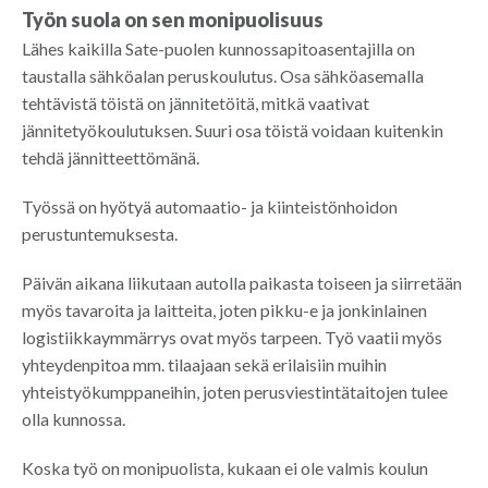
Työn suola on sen monipuolisuus
Lähes kaikilla Sate-puolen kunnossapitoasentajilla on
taustalla sähköalan peruskoulutus. Osa sähköasemalla
tehtävistä töistä on jännitetöitä, mitkä vaativat
jännitetyökoulutuksen. Suuri osa töistä voidaan kuitenkin
tehdä jännitteettömänä.
Työssä on hyötyä automaatio- ja kiinteistönhoidon
perustuntemuksesta.
Päivän aikana liikutaan autolla paikasta toiseen ja siirretään
myös tavaroita ja laitteita, joten pikku-e ja jonkinlainen
logistiikkaymmärrys ovat myös tarpeen. Työ vaatii myös
yhteydenpitoa mm. tilaajaan sekä erilaisiin muihin
yhteistyökumppaneihin, joten perusviestintätaitojen tulee
olla kunnossa.
Koska työ on monipuolista, kukaan ei ole valmis koulun