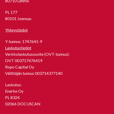
80710 Lehmo
PL 177
80101 Joensuu
Yhteystiedot
Y-tunnus: 1747641-9
Laskutustiedot
Verkkolaskutusosoite (OVT-tunnus):
OVT 003717476419
Ropo Capital Oy
Välittäjän tunnus 003714377140
Laskutus:
Enerke Oy
PL 8324
02066 DOCUSCAN