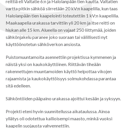
reittiä eli Valtatie 6:n ja Halolanpään tien kautta. Valtatien
vartta pitkin sähköä siirretään 20 kV:n kaapelilla, kun taas
Halolanpään tien kaapelointi toteutettiin 1 kV:n kaapelilla.
Maakaapelia urakassa tarvittiin yli 20 km ja itse reitti on
hiukan alle 15 km. Alueella on vajaat 250 liittymää, joiden
sähkönjakelu paranee joko suoraan tai välillisesti nyt
käyttöönotetun sähköverkon ansiosta.
Puistomuuntamoita asennettiin projektissa kymmenen ja
näistä yksi on kaukokäyttöinen. Riittävän tiheään
rakennettujen muuntamoiden käyttö helpottaa vikojen
rajaamista ja kaukokäyttöisyys solmukohdassa parantaa
sitä edelleen.
Sähköntöiden pääpaino urakassa ajoittui kesään ja syksyyn.
Projekti eteni hyvin suunnitellussa aikataulussa. Ainoa
yllätys oli odotettua kallioisempi maasto, minkä vuoksi
kaapelin suojausta vahvennettiin.