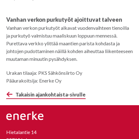
Vanhan verkon purkutyöt ajoittuvat talveen
Vanhan verkon purkutyöt alkavat vuodenvaihteen tienoilla
ja purkutyö valmistuu maaliskuun loppuun mennessä.
Purettava verkko ylittää maantien parista kohdasta ja
johtojen pudottaminen näillä kohden aiheuttaa liikenteeseen
muutaman minuutin pysähdyksen.
Urakan tilaaja: PKS Sähkönsiirto Oy
Pääurakoitsija: Enerke Oy
Takaisin ajankohtaista-sivulle
Hietalantie 14