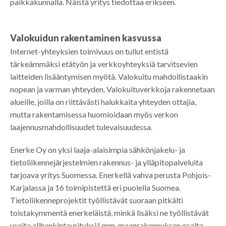
paikkakunnalla. Näistä yritys tiedottaa erikseen.
Valokuidun rakentaminen kasvussa
Internet-yhteyksien toimivuus on tullut entistä
tärkeämmäksi etätyön ja verkkoyhteyksiä tarvitsevien
laitteiden lisääntymisen myötä. Valokuitu mahdollistaakin
nopean ja varman yhteyden. Valokuituverkkoja rakennetaan
alueille, joilla on riittävästi halukkaita yhteyden ottajia,
mutta rakentamisessa huomioidaan myös verkon
laajennusmahdollisuudet tulevaisuudessa.
Enerke Oy on yksi laaja-alaisimpia sähkönjakelu- ja
tietoliikennejärjestelmien rakennus- ja ylläpitopalveluita
tarjoava yritys Suomessa. Enerkellä vahva perusta Pohjois-
Karjalassa ja 16 toimipistettä eri puolella Suomea.
Tietoliikenneprojektit työllistävät suoraan pitkälti
toistakymmentä enerkeläistä, minkä lisäksi ne työllistävät
useita alihankintayrityksiä mm. maanrakennuksen osalta.