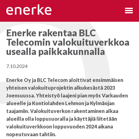
Hyppää
sisältöön
Enerke rakentaa BLC
Telecomin valokuituverkkoa
usealla paikkakunnalla
7.10.2024
Enerke Oy ja BLC Telecom aloittivat ensimmäisen
yhteisen valokuituprojektin alkukesästä 2023
Joensuussa. Yhteistyö laajeni pian myös Varkauden
alueelle ja Kontiolahden Lehmon ja Kylmäojan
taajamiin. Valokuituverkon rakentaminen alkaa
alueilla olla loppusuoralla ja käyttäjiä liitetään
valokuituverkkoon loppuvuoden 2024 aikana
nopeutuvaan tahtiin.