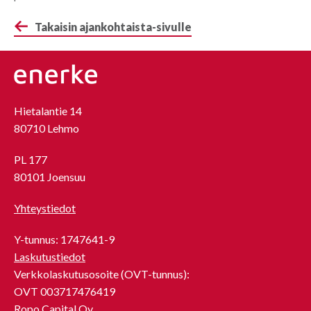
Takaisin ajankohtaista-sivulle
Hietalantie 14
80710 Lehmo
PL 177
80101 Joensuu
Yhteystiedot
Y-tunnus: 1747641-9
Laskutustiedot
Verkkolaskutusosoite (OVT-tunnus):
OVT 003717476419
Ropo Capital Oy