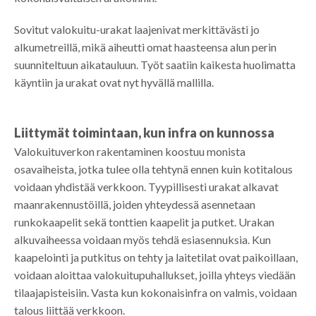
Sovitut valokuitu-urakat laajenivat merkittävästi jo
alkumetreillä, mikä aiheutti omat haasteensa alun perin
suunniteltuun aikatauluun. Työt saatiin kaikesta huolimatta
käyntiin ja urakat ovat nyt hyvällä mallilla.
Liittymät toimintaan, kun infra on kunnossa
Valokuituverkon rakentaminen koostuu monista
osavaiheista, jotka tulee olla tehtynä ennen kuin kotitalous
voidaan yhdistää verkkoon. Tyypillisesti urakat alkavat
maanrakennustöillä, joiden yhteydessä asennetaan
runkokaapelit sekä tonttien kaapelit ja putket. Urakan
alkuvaiheessa voidaan myös tehdä esiasennuksia. Kun
kaapelointi ja putkitus on tehty ja laitetilat ovat paikoillaan,
voidaan aloittaa valokuitupuhallukset, joilla yhteys viedään
tilaajapisteisiin. Vasta kun kokonaisinfra on valmis, voidaan
talous liittää verkkoon.