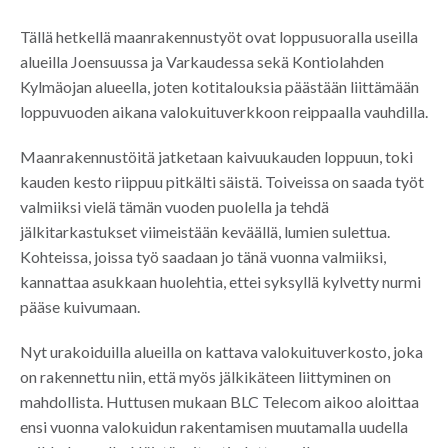
Tällä hetkellä maanrakennustyöt ovat loppusuoralla useilla
alueilla Joensuussa ja Varkaudessa sekä Kontiolahden
Kylmäojan alueella, joten kotitalouksia päästään liittämään
loppuvuoden aikana valokuituverkkoon reippaalla vauhdilla.
Maanrakennustöitä jatketaan kaivuukauden loppuun, toki
kauden kesto riippuu pitkälti säistä. Toiveissa on saada työt
valmiiksi vielä tämän vuoden puolella ja tehdä
jälkitarkastukset viimeistään keväällä, lumien sulettua.
Kohteissa, joissa työ saadaan jo tänä vuonna valmiiksi,
kannattaa asukkaan huolehtia, ettei syksyllä kylvetty nurmi
pääse kuivumaan.
Nyt urakoiduilla alueilla on kattava valokuituverkosto, joka
on rakennettu niin, että myös jälkikäteen liittyminen on
mahdollista. Huttusen mukaan BLC Telecom aikoo aloittaa
ensi vuonna valokuidun rakentamisen muutamalla uudella