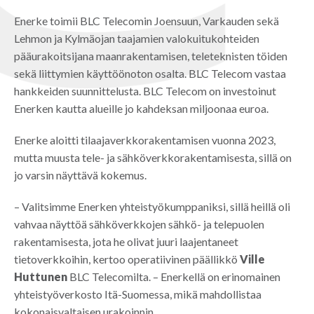
Enerke toimii BLC Telecomin Joensuun, Varkauden sekä
Lehmon ja Kylmäojan taajamien valokuitukohteiden
pääurakoitsijana maanrakentamisen, teleteknisten töiden
sekä liittymien käyttöönoton osalta. BLC Telecom vastaa
hankkeiden suunnittelusta. BLC Telecom on investoinut
Enerken kautta alueille jo kahdeksan miljoonaa euroa.
Enerke aloitti tilaajaverkkorakentamisen vuonna 2023,
mutta muusta tele- ja sähköverkkorakentamisesta, sillä on
jo varsin näyttävä kokemus.
– Valitsimme Enerken yhteistyökumppaniksi, sillä heillä oli
vahvaa näyttöä sähköverkkojen sähkö- ja telepuolen
rakentamisesta, jota he olivat juuri laajentaneet
tietoverkkoihin, kertoo operatiivinen päällikkö
Ville
Huttunen
BLC Telecomilta. – Enerkellä on erinomainen
yhteistyöverkosto Itä-Suomessa, mikä mahdollistaa
kokonaisvaltaisen urakoinnin.