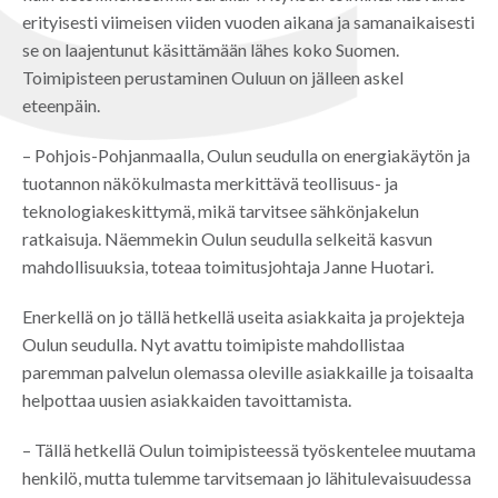
erityisesti viimeisen viiden vuoden aikana ja samanaikaisesti
se on laajentunut käsittämään lähes koko Suomen.
Toimipisteen perustaminen Ouluun on jälleen askel
eteenpäin.
– Pohjois-Pohjanmaalla, Oulun seudulla on energiakäytön ja
tuotannon näkökulmasta merkittävä teollisuus- ja
teknologiakeskittymä, mikä tarvitsee sähkönjakelun
ratkaisuja. Näemmekin Oulun seudulla selkeitä kasvun
mahdollisuuksia, toteaa toimitusjohtaja Janne Huotari.
Enerkellä on jo tällä hetkellä useita asiakkaita ja projekteja
Oulun seudulla. Nyt avattu toimipiste mahdollistaa
paremman palvelun olemassa oleville asiakkaille ja toisaalta
helpottaa uusien asiakkaiden tavoittamista.
– Tällä hetkellä Oulun toimipisteessä työskentelee muutama
henkilö, mutta tulemme tarvitsemaan jo lähitulevaisuudessa