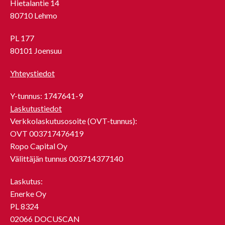
Hietalantie 14
80710 Lehmo
PL 177
80101 Joensuu
Yhteystiedot
Y-tunnus: 1747641-9
Laskutustiedot
Verkkolaskutusosoite (OVT-tunnus):
OVT 003717476419
Ropo Capital Oy
Välittäjän tunnus 003714377140
Laskutus:
Enerke Oy
PL 8324
02066 DOCUSCAN