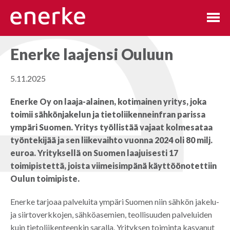
Hyppää
sisältöön
Enerke laajensi Ouluun
5.11.2025
Enerke Oy on laaja-alainen, kotimainen yritys, joka
toimii sähkönjakelun ja tietoliikenneinfran parissa
ympäri Suomen. Yritys työllistää vajaat kolmesataa
työntekijää ja sen liikevaihto vuonna 2024 oli 80 milj.
euroa. Yrityksellä on Suomen laajuisesti 17
toimipistettä, joista viimeisimpänä käyttöönotettiin
Oulun toimipiste.
Enerke tarjoaa palveluita ympäri Suomen niin sähkön jakelu-
ja siirtoverkkojen, sähköasemien, teollisuuden palveluiden
kuin tietoliikenteenkin saralla. Yrityksen toiminta kasvanut