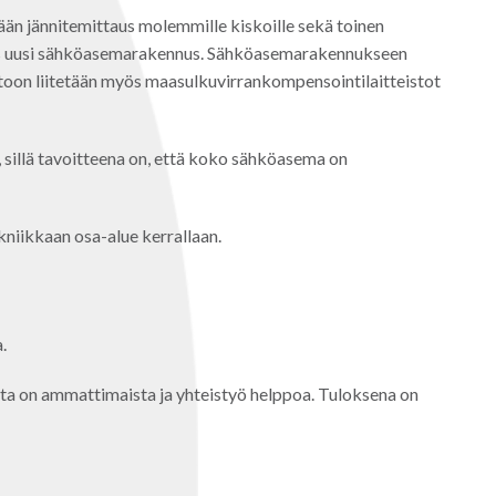
än jännitemittaus molemmille kiskoille sekä toinen
myös uusi sähköasemarakennus. Sähköasemarakennukseen
istoon liitetään myös maasulkuvirrankompensointilaitteistot
sillä tavoitteena on, että koko sähköasema on
kniikkaan osa-alue kerrallaan.
.
ta on ammattimaista ja yhteistyö helppoa. Tuloksena on