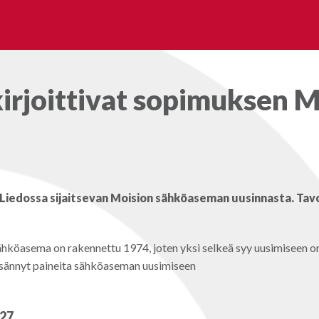
kirjoittivat sopimuksen
n Liedossa sijaitsevan Moision sähköaseman uusinnasta. Ta
 Sähköasema on rakennettu 1974, joten yksi selkeä syy uusimiseen
lisännyt paineita sähköaseman uusimiseen
027