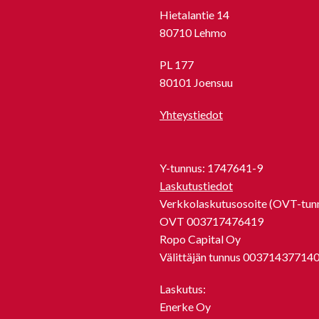
Hietalantie 14
80710 Lehmo
PL 177
80101 Joensuu
Yhteystiedot
Y-tunnus: 1747641-9
Laskutustiedot
Verkkolaskutusosoite (OVT-tunn
OVT 003717476419
Ropo Capital Oy
Välittäjän tunnus 00371437714
Laskutus:
Enerke Oy