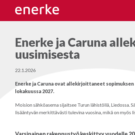
Hyppää
sisältöön
Enerke ja Caruna alle
uusimisesta
22.1.2026
Enerke ja Caruna ovat allekirjoittaneet sopimukse
lokakuussa 2027.
Moision sähköasema sijaitsee Turun lähistöllä, Liedossa.
lisääntyvän merkittävästi tulevina vuosina, mikä on myös 
Varsinainen rakennustyö keskittyy vuodelle 2