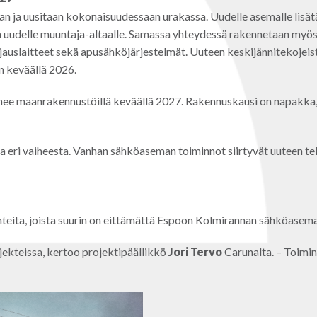
 ja uusitaan kokonaisuudessaan urakassa. Uudelle asemalle lisätä
ään uudelle muuntaja-altaalle. Samassa yhteydessä rakennetaan 
 ohjauslaitteet sekä apusähköjärjestelmät. Uuteen keskijännitekoje
n keväällä 2026.
anee maanrakennustöillä keväällä 2027. Rakennuskausi on napakka, 
sta eri vaiheesta. Vanhan sähköaseman toiminnot siirtyvät uuteen te
ohteita, joista suurin on eittämättä Espoon Kolmirannan sähköasema
ojekteissa, kertoo projektipäällikkö
Jori Tervo
Carunalta. – Toimin