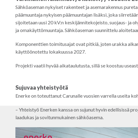
Sähköaseman nykyiset rakenteet ja asemarakennus puretaan
päämuuntaja nykyisen päämuuntajan lisäksi, joka siirret
sijoitetaan uusi 20 kV:n keskijännitekojeisto, suojaus- ja
ja omakäyttömuuntaja. Sähköaseman suunnittelu aloitetaa
Komponenttien toimitusajat ovat pitkiä, joten urakka alk
käyttöönotettu lokakuussa 2027.
Projekti vaatii hyvää aikataulutusta, sillä se koostuu usea
Sujuvaa yhteistyötä
Enerke on toteuttanut Carunalle vuosien varrella useita k
– Yhteistyö Enerken kanssa on sujunut hyvin edellisissä pr
laadukas ja sovitunmukainen sähköasema.