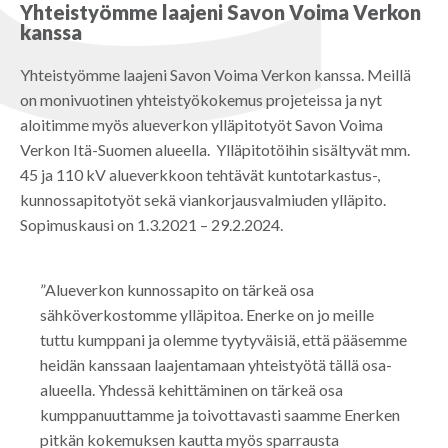
Yhteistyömme laajeni Savon Voima Verkon
kanssa
Yhteistyömme laajeni Savon Voima Verkon kanssa. Meillä
on monivuotinen yhteistyökokemus projeteissa ja nyt
aloitimme myös alueverkon ylläpitotyöt Savon Voima
Verkon Itä-Suomen alueella. Ylläpitotöihin sisältyvät mm.
45 ja 110 kV alueverkkoon tehtävät kuntotarkastus-,
kunnossapitotyöt sekä viankorjausvalmiuden ylläpito.
Sopimuskausi on 1.3.2021 – 29.2.2024.
”Alueverkon kunnossapito on tärkeä osa
sähköverkostomme ylläpitoa. Enerke on jo meille
tuttu kumppani ja olemme tyytyväisiä, että pääsemme
heidän kanssaan laajentamaan yhteistyötä tällä osa-
alueella. Yhdessä kehittäminen on tärkeä osa
kumppanuuttamme ja toivottavasti saamme Enerken
pitkän kokemuksen kautta myös sparrausta