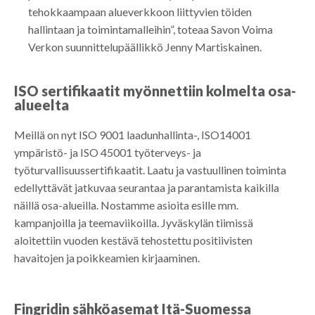
tehokkaampaan alueverkkoon liittyvien töiden
hallintaan ja toimintamalleihin”, toteaa Savon Voima
Verkon suunnittelupäällikkö Jenny Martiskainen.
ISO sertifikaatit myönnettiin kolmelta osa-
alueelta
Meillä on nyt ISO 9001 laadunhallinta-, ISO14001
ympäristö- ja ISO 45001 työterveys- ja
työturvallisuussertifikaatit. Laatu ja vastuullinen toiminta
edellyttävät jatkuvaa seurantaa ja parantamista kaikilla
näillä osa-alueilla. Nostamme asioita esille mm.
kampanjoilla ja teemaviikoilla. Jyväskylän tiimissä
aloitettiin vuoden kestävä tehostettu positiivisten
havaitojen ja poikkeamien kirjaaminen.
Fingridin sähköasemat Itä-Suomessa